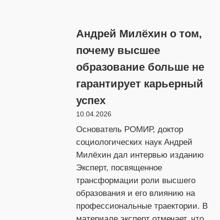
Андре
Милёх
Андрей Милёхин о том,
«Буду
Росси
почему высшее
–
образование больше не
в
гарантирует карьерный
русско
языке,
успех
семье
10.04.2026
и
Основатель РОМИР, доктор
вере»
социологических наук Андрей
Милёхин дал интервью изданию
Эксперт, посвященное
трансформации роли высшего
образования и его влиянию на
профессиональные траектории. В
материале эксперт отмечает, что