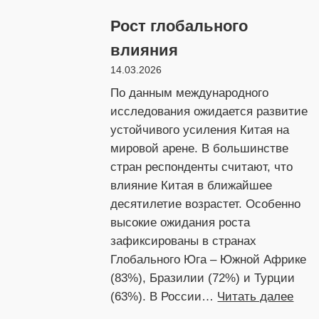
России
Рост глобального
меняется
восприятие
влияния
США
14.03.2026
и
По данным международного
ЕС
исследования ожидается развитие
устойчивого усиления Китая на
мировой арене. В большинстве
стран респонденты считают, что
влияние Китая в ближайшее
десятилетие возрастет. Особенно
высокие ожидания роста
зафиксированы в странах
Глобального Юга – Южной Африке
(83%), Бразилии (72%) и Турции
:
(63%). В России…
Читать далее
Рост