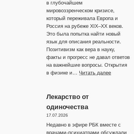
в глубочайшем
мировоззренческом кризисе,
который переживала Европа и
Россия на рубеже XIX–XX веков.
Это была попытка найти новый
язык для описания реальности.
Позитивизм как вера в науку,
факты и прогресс не давал ответов
на важнейшие вопросы. Открытия
:
в физике и…
Читать далее
И
хлеб
Лекарство от
в
её
одиночества
руках
17.07.2026
был
Недавно в эфире РБК вместе с
мёртвый
врачами-психиатрами обсуждали