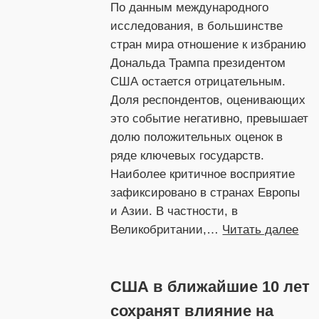
По данным международного
ресурса
исследования, в большинстве
и
стран мира отношение к избранию
будуще
Дональда Трампа президентом
обществ
США остается отрицательным.
Доля респондентов, оценивающих
это событие негативно, превышает
долю положительных оценок в
ряде ключевых государств.
Наиболее критичное восприятие
зафиксировано в странах Европы
и Азии. В частности, в
:
Великобритании,…
Читать далее
Ми
мне
США в ближайшие 10 лет
о
Тра
сохранят влияние на