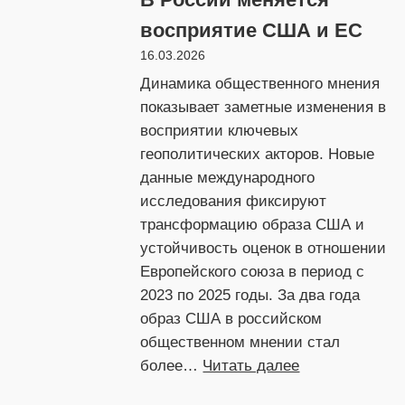
10
восприятие США и ЕС
лет
16.03.2026
сохранят
Динамика общественного мнения
влияние
показывает заметные изменения в
на
восприятии ключевых
мировой
геополитических акторов. Новые
арене
данные международного
исследования фиксируют
трансформацию образа США и
устойчивость оценок в отношении
Европейского союза в период с
2023 по 2025 годы. За два года
образ США в российском
общественном мнении стал
:
более…
Читать далее
В