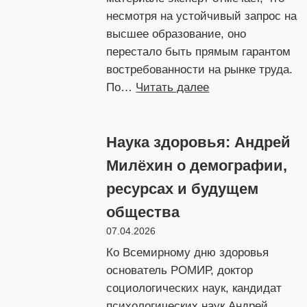
несмотря на устойчивый запрос на
высшее образование, оно
перестало быть прямым гарантом
востребованности на рынке труда.
:
По…
Читать далее
Андрей
Милёхин
Наука здоровья: Андрей
о
том,
Милёхин о демографии,
почему
ресурсах и будущем
высшее
общества
образование
больше
07.04.2026
не
Ко Всемирному дню здоровья
гарантирует
основатель РОМИР, доктор
карьерный
социологических наук, кандидат
успех
психологических наук Андрей