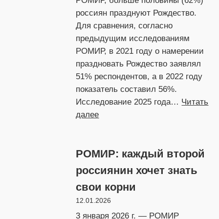
РОМИР, больше половины (62%)
россиян празднуют Рождество.
Для сравнения, согласно
предыдущим исследованиям
РОМИР, в 2021 году о намерении
праздновать Рождество заявлял
51% респондентов, а в 2022 году
показатель составил 56%.
Исследование 2025 года…
Читать
:
далее
РОМИР:
всё
РОМИР: каждый второй
больше
россиян
россиянин хочет знать
празднуют
свои корни
Рождество
12.01.2026
3 января 2026 г. — РОМИР