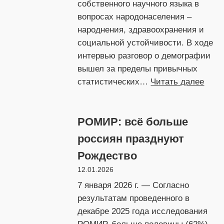
собственного научного языка в
вопросах народонаселения –
народнения, здравоохранения и
социальной устойчивости. В ходе
интервью разговор о демографии
вышел за пределы привычных
:
статистических…
Читать далее
Андр
Милё
РОМИР: всё больше
«Дем
–
россиян празднуют
это
Рождество
не
12.01.2026
ариф
а
7 января 2026 г. — Согласно
архи
результатам проведенного в
жизн
декабре 2025 года исследования