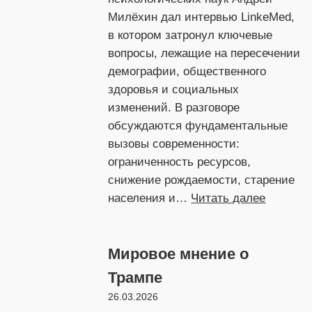
Милёхин дал интервью LinkeMed,
в котором затронул ключевые
вопросы, лежащие на пересечении
демографии, общественного
здоровья и социальных
изменений. В разговоре
обсуждаются фундаментальные
вызовы современности:
ограниченность ресурсов,
снижение рождаемости, старение
:
населения и…
Читать далее
Наука
здоровь
Мировое мнение о
Андрей
Милёхи
Трампе
о
26.03.2026
демогра