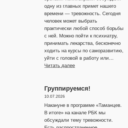
от
одну из главных примет нашего
слез
времени — тревожность. Сегодня
человек может выбрать
практически любой способ борьбы
с ней. Можно пойти к психиатру,
принимать лекарства, бесконечно
ходить на курсы по саморазвитию,
уйти с головой в работу или…
:
Читать далее
Лекарство
от
Группируемся!
одиночества
10.07.2026
Накануне в программе «Таманцев.
В итоге» на канале РБК мы
обсуждали тему тревожности.
Есть распространенное