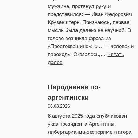
мужчина, протянул руку и
представился: — Иван Фёдорович
Крузенштерн. Признаюсь, первая
мысль была далеко не научной. В
голове возникла фраза из
«Простоквашино»: «… — человек и
пароход». Оказалось,…
Читать
:
далее
Встреча
с
Народнение по-
Крузенштерном
аргентински
06.08.2026
6 августа 2025 года опубликован
указ президента Аргентины,
либертарианца-экспериментатора