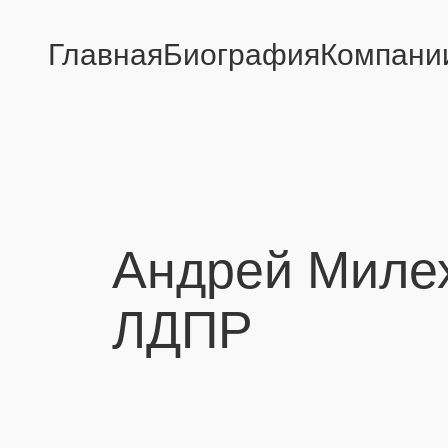
Перейти
к
Главная
Биография
Компани
содержимому
Андрей Милех
ЛДПР